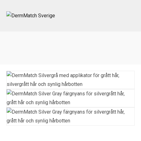
Portada
»
Beställa
»
07. Silvergrå