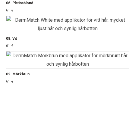
06. Platinablond
61
€
08. Vit
61
€
02. Mörkbrun
61
€