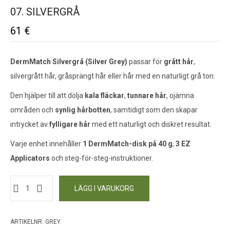
07. SILVERGRÅ
61
€
DermMatch Silvergrå (Silver Grey)
passar för
grått hår
,
silvergrått hår, gråsprängt hår eller hår med en naturligt grå ton.
Den hjälper till att dölja
kala fläckar
,
tunnare hår
, ojämna
områden och
synlig hårbotten
, samtidigt som den skapar
intrycket av
fylligare hår
med ett naturligt och diskret resultat.
Varje enhet innehåller
1 DermMatch-disk på 40 g
,
3 EZ
Applicators
och steg-för-steg-instruktioner.
LÄGG I VARUKORG
ARTIKELNR:
GREY