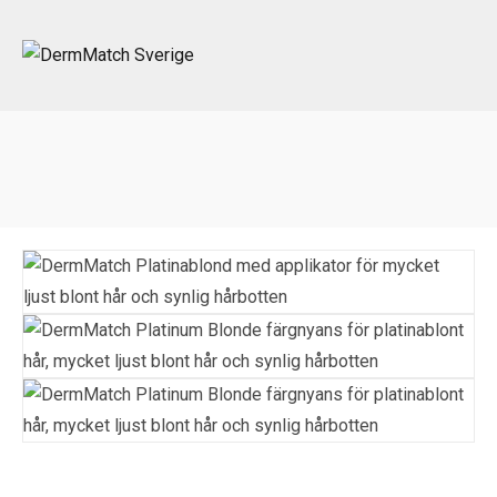
Portada
»
Beställa
»
06. Platinablond