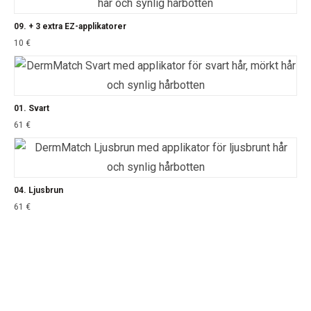
09. + 3 extra EZ-applikatorer
10
€
01. Svart
61
€
04. Ljusbrun
61
€