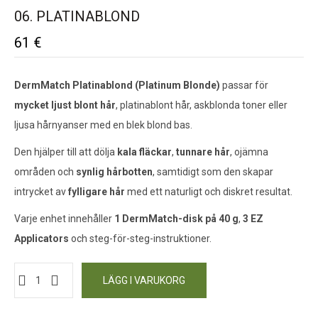
06. PLATINABLOND
61
€
DermMatch Platinablond (Platinum Blonde)
passar för
mycket ljust blont hår
, platinablont hår, askblonda toner eller
ljusa hårnyanser med en blek blond bas.
Den hjälper till att dölja
kala fläckar
,
tunnare hår
, ojämna
områden och
synlig hårbotten
, samtidigt som den skapar
intrycket av
fylligare hår
med ett naturligt och diskret resultat.
Varje enhet innehåller
1 DermMatch-disk på 40 g
,
3 EZ
Applicators
och steg-för-steg-instruktioner.
LÄGG I VARUKORG